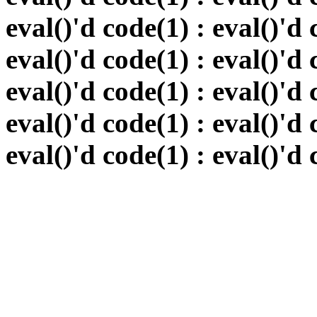
eval()'d code(1) : eval()'d 
eval()'d code(1) : eval()'d 
eval()'d code(1) : eval()'d 
eval()'d code(1) : eval()'d 
eval()'d code(1) : eval()'d