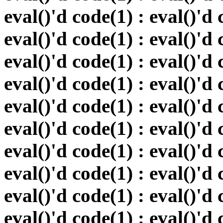
eval()'d code(1) : eval()'d 
eval()'d code(1) : eval()'d 
eval()'d code(1) : eval()'d 
eval()'d code(1) : eval()'d 
eval()'d code(1) : eval()'d 
eval()'d code(1) : eval()'d 
eval()'d code(1) : eval()'d 
eval()'d code(1) : eval()'d 
eval()'d code(1) : eval()'d 
eval()'d code(1) : eval()'d 